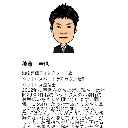
後藤 卓也
動物葬儀ディレクター 1級
ペットロスハートケアカウンセラー
ペットロス療法士
2012年に事業を立ち上げ、現在では年
間2,000件程のペットさんのお別れの
お手伝いをさせて頂いています。葬
儀、ご火葬はたった一度きりのやり直
しのできないお別れです。”ごめん
ね”ではなく、”ありがとう”、そんな後
悔のないお別れをして頂くために、少
しでも、お気持ちが前に向けて頂ける
よう、出来る限り務めさせていただき