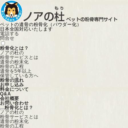
ペットの遺骨の粉骨化（パウダー化）
日本全国対応いたします
電話する
問合せ
粉骨化とは？
ノアの杜の
粉骨サービスとは
遺骨の粉末化
粉骨の工程
遺骨を5年以上
保管している方へ
粉骨の流れ
お申し込み
料金について
Q&A
会社概要
お問い合わせ
粉骨化とは？
ノアの杜の
粉骨サービスとは
遺骨の粉末化
粉骨の工程