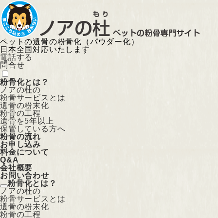
ペットの遺骨の粉骨化（パウダー化）
日本全国対応いたします
電話する
問合せ
粉骨化とは？
ノアの杜の
粉骨サービスとは
遺骨の粉末化
粉骨の工程
遺骨を5年以上
保管している方へ
粉骨の流れ
お申し込み
料金について
Q&A
会社概要
お問い合わせ
粉骨化とは？
ノアの杜の
粉骨サービスとは
遺骨の粉末化
粉骨の工程