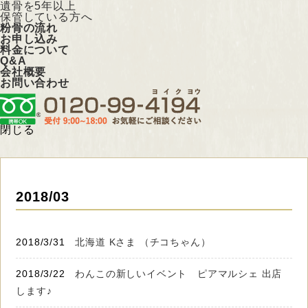
遺骨を5年以上
保管している方へ
粉骨の流れ
お申し込み
料金について
Q&A
会社概要
お問い合わせ
閉じる
2018/03
2018/3/31
北海道 Kさま （チコちゃん）
2018/3/22
わんこの新しいイベント ピアマルシェ 出店
します♪