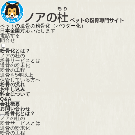
ペットの遺骨の粉骨化（パウダー化）
日本全国対応いたします
電話する
問合せ
粉骨化とは？
ノアの杜の
粉骨サービスとは
遺骨の粉末化
粉骨の工程
遺骨を5年以上
保管している方へ
粉骨の流れ
お申し込み
料金について
Q&A
会社概要
お問い合わせ
粉骨化とは？
ノアの杜の
粉骨サービスとは
遺骨の粉末化
粉骨の工程