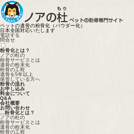
ペットの遺骨の粉骨化（パウダー化）
日本全国対応いたします
電話する
問合せ
粉骨化とは？
ノアの杜の
粉骨サービスとは
遺骨の粉末化
粉骨の工程
遺骨を5年以上
保管している方へ
粉骨の流れ
お申し込み
料金について
Q&A
会社概要
お問い合わせ
粉骨化とは？
ノアの杜の
粉骨サービスとは
遺骨の粉末化
粉骨の工程