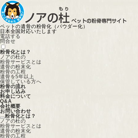
ペットの遺骨の粉骨化（パウダー化）
日本全国対応いたします
電話する
問合せ
粉骨化とは？
ノアの杜の
粉骨サービスとは
遺骨の粉末化
粉骨の工程
遺骨を5年以上
保管している方へ
粉骨の流れ
お申し込み
料金について
Q&A
会社概要
お問い合わせ
粉骨化とは？
ノアの杜の
粉骨サービスとは
遺骨の粉末化
粉骨の工程