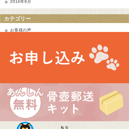
2014年8月
カテゴリー
お客様の声
お知らせ
未分類
最近の投稿
お盆期間中の営業について
埼玉県 Kさま（あかりちゃん・きなりちゃん）
千葉県 Uさま（エルフちゃん・ソルシエールちゃん）
愛知県 Kさま（Litoちゃん）
東京都 Aさま（ミンスちゃん）