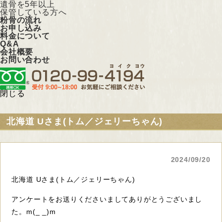
遺骨を5年以上
保管している方へ
粉骨の流れ
お申し込み
料金について
Q&A
会社概要
お問い合わせ
閉じる
北海道 Uさま(トム／ジェリーちゃん)
2024/09/20
北海道 Uさま(トム／ジェリーちゃん)
アンケートをお送りくださいましてありがとうございまし
た。m(_ _)m