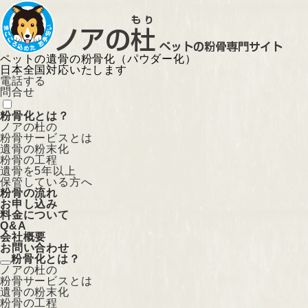
ペットの遺骨の粉骨化（パウダー化）
日本全国対応いたします
電話する
問合せ
粉骨化とは？
ノアの杜の
粉骨サービスとは
遺骨の粉末化
粉骨の工程
遺骨を5年以上
保管している方へ
粉骨の流れ
お申し込み
料金について
Q&A
会社概要
お問い合わせ
粉骨化とは？
ノアの杜の
粉骨サービスとは
遺骨の粉末化
粉骨の工程