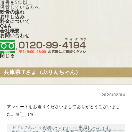
遺骨を5年以上
保管している方へ
粉骨の流れ
お申し込み
料金について
Q&A
会社概要
お問い合わせ
閉じる
兵庫県 Tさま（ぷりんちゃん）
2026/02/04
アンケートをお送りくださいましてありがとうございまし
た。m(_ _)m