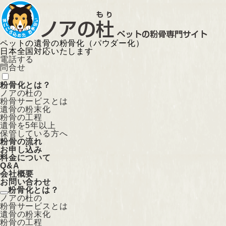
ペットの遺骨の粉骨化（パウダー化）
日本全国対応いたします
電話する
問合せ
粉骨化とは？
ノアの杜の
粉骨サービスとは
遺骨の粉末化
粉骨の工程
遺骨を5年以上
保管している方へ
粉骨の流れ
お申し込み
料金について
Q&A
会社概要
お問い合わせ
粉骨化とは？
ノアの杜の
粉骨サービスとは
遺骨の粉末化
粉骨の工程