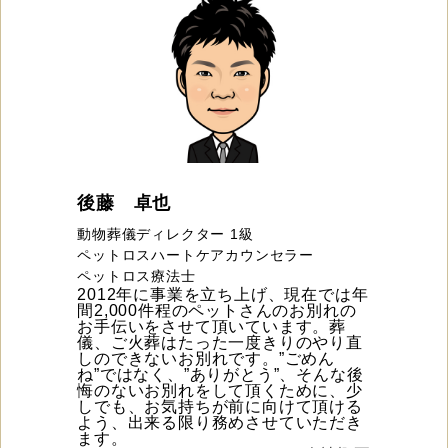
後藤 卓也
動物葬儀ディレクター 1級
ペットロスハートケアカウンセラー
ペットロス療法士
2012年に事業を立ち上げ、現在では年
間2,000件程のペットさんのお別れの
お手伝いをさせて頂いています。葬
儀、ご火葬はたった一度きりのやり直
しのできないお別れです。”ごめん
ね”ではなく、”ありがとう”、そんな後
悔のないお別れをして頂くために、少
しでも、お気持ちが前に向けて頂ける
よう、出来る限り務めさせていただき
ます。