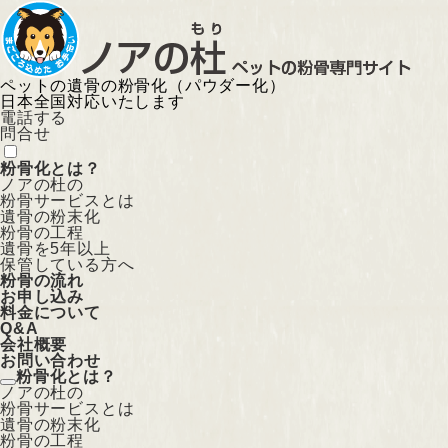
ペットの遺骨の粉骨化（パウダー化）
日本全国対応いたします
電話する
問合せ
粉骨化とは？
ノアの杜の
粉骨サービスとは
遺骨の粉末化
粉骨の工程
遺骨を5年以上
保管している方へ
粉骨の流れ
お申し込み
料金について
Q&A
会社概要
お問い合わせ
粉骨化とは？
ノアの杜の
粉骨サービスとは
遺骨の粉末化
粉骨の工程