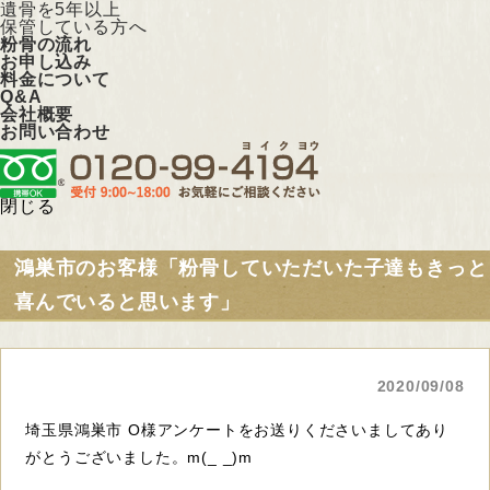
遺骨を5年以上
保管している方へ
粉骨の流れ
お申し込み
料金について
Q&A
会社概要
お問い合わせ
閉じる
鴻巣市のお客様「粉骨していただいた子達もきっと
喜んでいると思います」
2020/09/08
埼玉県鴻巣市 O様アンケートをお送りくださいましてあり
がとうございました。m(_ _)m