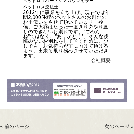
ペットロスハートケアカウンセラー
ペットロス療法士
2012年に事業を立ち上げ、現在では年
間2,000件程のペットさんのお別れの
お手伝いをさせて頂いています。葬
儀、ご火葬はたった一度きりのやり直
しのできないお別れです。”ごめん
ね”ではなく、”ありがとう”、そんな後
悔のないお別れをして頂くために、少
しでも、お気持ちが前に向けて頂ける
よう、出来る限り務めさせていただき
ます。
会社概要
« 前のページ
次のページ »