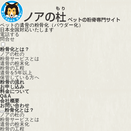
ペットの遺骨の粉骨化（パウダー化）
日本全国対応いたします
電話する
問合せ
粉骨化とは？
ノアの杜の
粉骨サービスとは
遺骨の粉末化
粉骨の工程
遺骨を5年以上
保管している方へ
粉骨の流れ
お申し込み
料金について
Q&A
会社概要
お問い合わせ
粉骨化とは？
ノアの杜の
粉骨サービスとは
遺骨の粉末化
粉骨の工程