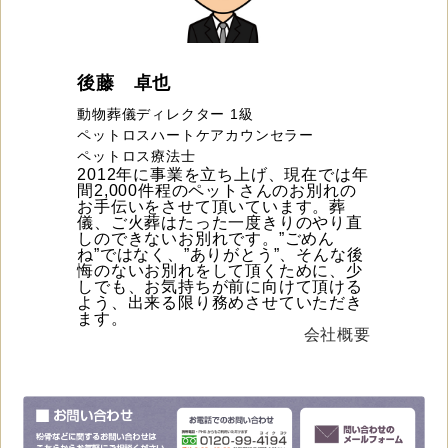
後藤 卓也
動物葬儀ディレクター 1級
ペットロスハートケアカウンセラー
ペットロス療法士
2012年に事業を立ち上げ、現在では年
間2,000件程のペットさんのお別れの
お手伝いをさせて頂いています。葬
儀、ご火葬はたった一度きりのやり直
しのできないお別れです。”ごめん
ね”ではなく、”ありがとう”、そんな後
悔のないお別れをして頂くために、少
しでも、お気持ちが前に向けて頂ける
よう、出来る限り務めさせていただき
ます。
会社概要