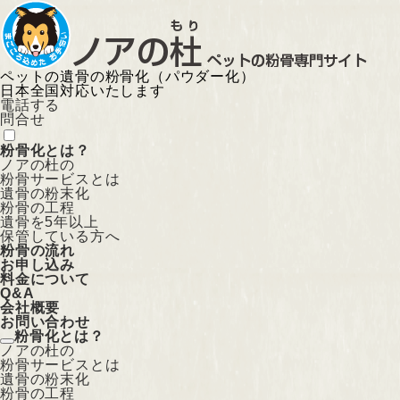
ペットの遺骨の粉骨化（パウダー化）
日本全国対応いたします
電話する
問合せ
粉骨化とは？
ノアの杜の
粉骨サービスとは
遺骨の粉末化
粉骨の工程
遺骨を5年以上
保管している方へ
粉骨の流れ
お申し込み
料金について
Q&A
会社概要
お問い合わせ
粉骨化とは？
ノアの杜の
粉骨サービスとは
遺骨の粉末化
粉骨の工程