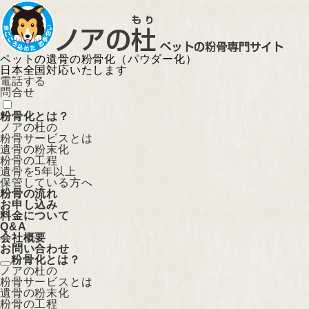
ペットの遺骨の粉骨化（パウダー化）
日本全国対応いたします
電話する
問合せ
粉骨化とは？
ノアの杜の
粉骨サービスとは
遺骨の粉末化
粉骨の工程
遺骨を5年以上
保管している方へ
粉骨の流れ
お申し込み
料金について
Q&A
会社概要
お問い合わせ
粉骨化とは？
ノアの杜の
粉骨サービスとは
遺骨の粉末化
粉骨の工程