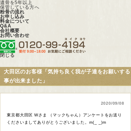
遺骨を5年以上
保管している方へ
粉骨の流れ
お申し込み
料金について
Q&A
会社概要
お問い合わせ
閉じる
大田区のお客様「気持ち良く我が子達をお願いする
事が出来ました」
2020/09/08
東京都大田区 Wさま （マックちゃん）アンケートをお送り
くださいましてありがとうございました。m(_ _)m