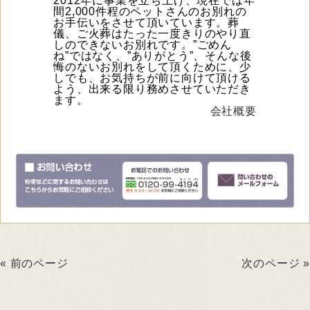
2012年に事業を立ち上げ、現在では年
間2,000件程のペットさんのお別れの
お手伝いをさせて頂いています。葬
儀、ご火葬はたった一度きりのやり直
しのできないお別れです。”ごめん
ね”ではなく、”ありがとう”、そんな後
悔のないお別れをして頂くために、少
しでも、お気持ちが前に向けて頂ける
よう、出来る限り務めさせていただき
ます。
会社概要
« 前のページ
次のページ »