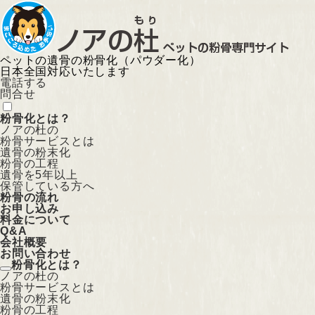
ペットの遺骨の粉骨化（パウダー化）
日本全国対応いたします
電話する
問合せ
粉骨化とは？
ノアの杜の
粉骨サービスとは
遺骨の粉末化
粉骨の工程
遺骨を5年以上
保管している方へ
粉骨の流れ
お申し込み
料金について
Q&A
会社概要
お問い合わせ
粉骨化とは？
ノアの杜の
粉骨サービスとは
遺骨の粉末化
粉骨の工程