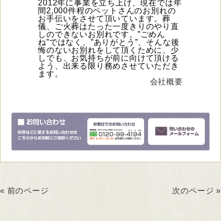
2012年に事業を立ち上げ、現在では年
間2,000件程のペットさんのお別れの
お手伝いをさせて頂いています。葬
儀、ご火葬はたった一度きりのやり直
しのできないお別れです。”ごめん
ね”ではなく、”ありがとう”、そんな後
悔のないお別れをして頂くために、少
しでも、お気持ちが前に向けて頂ける
よう、出来る限り務めさせていただき
ます。
会社概要
« 前のページ
次のページ »