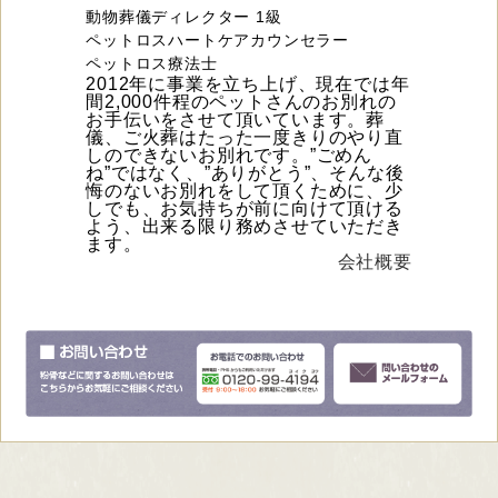
動物葬儀ディレクター 1級
ペットロスハートケアカウンセラー
ペットロス療法士
2012年に事業を立ち上げ、現在では年
間2,000件程のペットさんのお別れの
お手伝いをさせて頂いています。葬
儀、ご火葬はたった一度きりのやり直
しのできないお別れです。”ごめん
ね”ではなく、”ありがとう”、そんな後
悔のないお別れをして頂くために、少
しでも、お気持ちが前に向けて頂ける
よう、出来る限り務めさせていただき
ます。
会社概要