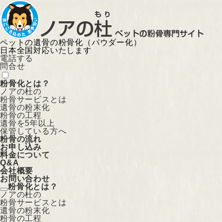
ペットの遺骨の粉骨化（パウダー化）
日本全国対応いたします
電話する
問合せ
粉骨化とは？
ノアの杜の
粉骨サービスとは
遺骨の粉末化
粉骨の工程
遺骨を5年以上
保管している方へ
粉骨の流れ
お申し込み
料金について
Q&A
会社概要
お問い合わせ
粉骨化とは？
ノアの杜の
粉骨サービスとは
遺骨の粉末化
粉骨の工程