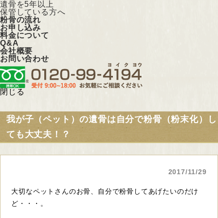
遺骨を5年以上
保管している方へ
粉骨の流れ
お申し込み
料金について
Q&A
会社概要
お問い合わせ
閉じる
我が子（ペット）の遺骨は自分で粉骨（粉末化）し
ても大丈夫！？
2017/11/29
大切なペットさんのお骨、自分で粉骨してあげたいのだけ
ど・・・。