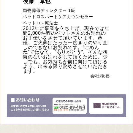
後藤 卓也
動物葬儀ディレクター 1級
ペットロスハートケアカウンセラー
ペットロス療法士
2012年に事業を立ち上げ、現在では年
間2,000件程のペットさんのお別れの
お手伝いをさせて頂いています。葬
儀、ご火葬はたった一度きりのやり直
しのできないお別れです。”ごめん
ね”ではなく、”ありがとう”、そんな後
悔のないお別れをして頂くために、少
しでも、お気持ちが前に向けて頂ける
よう、出来る限り務めさせていただき
ます。
会社概要