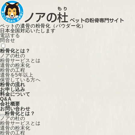
ペットの遺骨の粉骨化（パウダー化）
日本全国対応いたします
電話する
問合せ
粉骨化とは？
ノアの杜の
粉骨サービスとは
遺骨の粉末化
粉骨の工程
遺骨を5年以上
保管している方へ
粉骨の流れ
お申し込み
料金について
Q&A
会社概要
お問い合わせ
粉骨化とは？
ノアの杜の
粉骨サービスとは
遺骨の粉末化
粉骨の工程