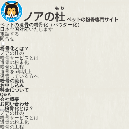
ペットの遺骨の粉骨化（パウダー化）
日本全国対応いたします
電話する
問合せ
粉骨化とは？
ノアの杜の
粉骨サービスとは
遺骨の粉末化
粉骨の工程
遺骨を5年以上
保管している方へ
粉骨の流れ
お申し込み
料金について
Q&A
会社概要
お問い合わせ
粉骨化とは？
ノアの杜の
粉骨サービスとは
遺骨の粉末化
粉骨の工程