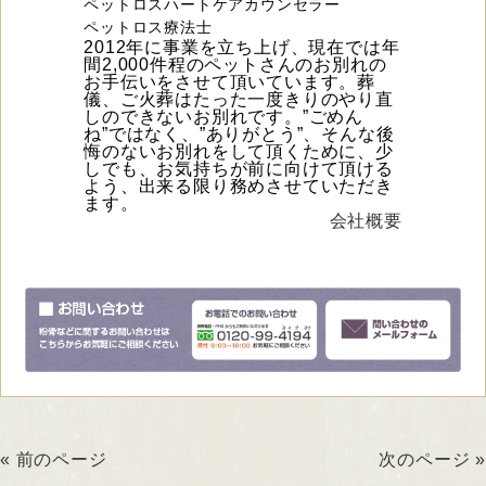
ペットロスハートケアカウンセラー
ペットロス療法士
2012年に事業を立ち上げ、現在では年
間2,000件程のペットさんのお別れの
お手伝いをさせて頂いています。葬
儀、ご火葬はたった一度きりのやり直
しのできないお別れです。”ごめん
ね”ではなく、”ありがとう”、そんな後
悔のないお別れをして頂くために、少
しでも、お気持ちが前に向けて頂ける
よう、出来る限り務めさせていただき
ます。
会社概要
« 前のページ
次のページ »