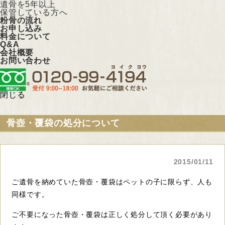
遺骨を5年以上
保管している方へ
粉骨の流れ
お申し込み
料金について
Q&A
会社概要
お問い合わせ
閉じる
骨壺・覆袋の処分について
2015/01/11
ご遺骨を納めていた骨壺・覆袋はペットの子に限らず、人も
同様です。
ご不要になった骨壺・覆袋は正しく処分して頂く必要があり