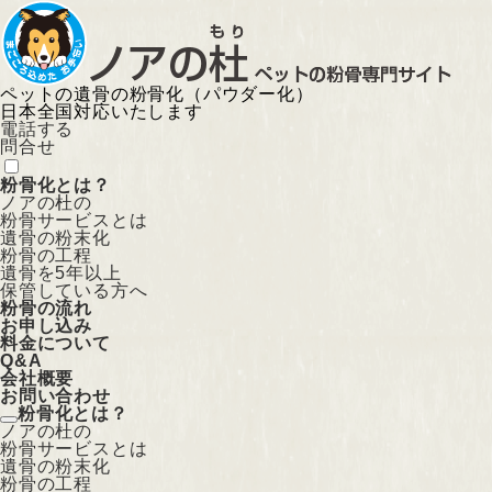
ペットの遺骨の粉骨化（パウダー化）
日本全国対応いたします
電話する
問合せ
粉骨化とは？
ノアの杜の
粉骨サービスとは
遺骨の粉末化
粉骨の工程
遺骨を5年以上
保管している方へ
粉骨の流れ
お申し込み
料金について
Q&A
会社概要
お問い合わせ
粉骨化とは？
ノアの杜の
粉骨サービスとは
遺骨の粉末化
粉骨の工程