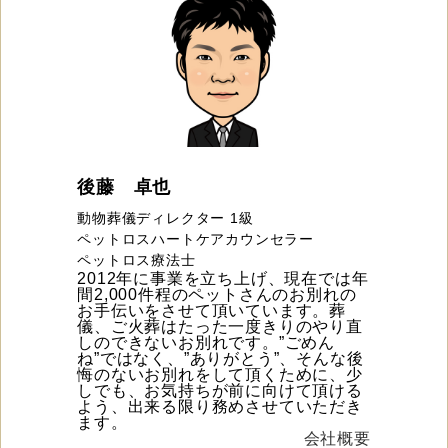
後藤 卓也
動物葬儀ディレクター 1級
ペットロスハートケアカウンセラー
ペットロス療法士
2012年に事業を立ち上げ、現在では年
間2,000件程のペットさんのお別れの
お手伝いをさせて頂いています。葬
儀、ご火葬はたった一度きりのやり直
しのできないお別れです。”ごめん
ね”ではなく、”ありがとう”、そんな後
悔のないお別れをして頂くために、少
しでも、お気持ちが前に向けて頂ける
よう、出来る限り務めさせていただき
ます。
会社概要