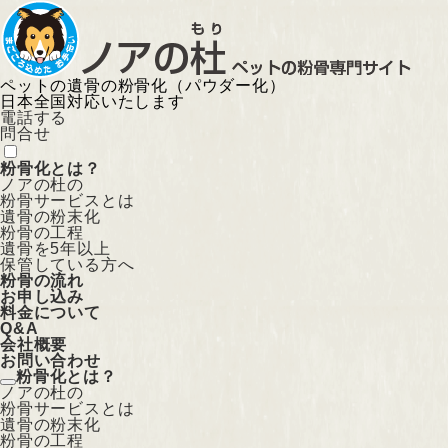
ペットの遺骨の粉骨化（パウダー化）
日本全国対応いたします
電話する
問合せ
粉骨化とは？
ノアの杜の
粉骨サービスとは
遺骨の粉末化
粉骨の工程
遺骨を5年以上
保管している方へ
粉骨の流れ
お申し込み
料金について
Q&A
会社概要
お問い合わせ
粉骨化とは？
ノアの杜の
粉骨サービスとは
遺骨の粉末化
粉骨の工程