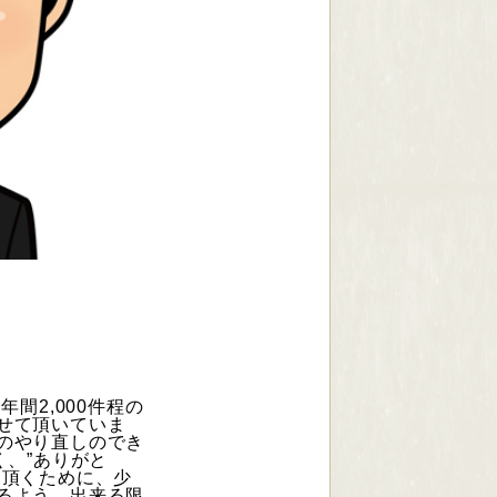
年間2,000件程の
せて頂いていま
のやり直しのでき
く、”ありがと
て頂くために、少
るよう、出来る限