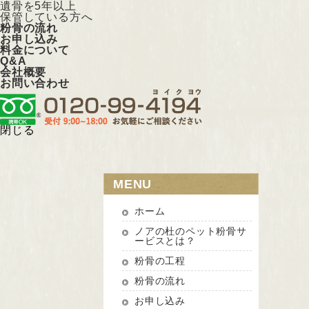
遺骨を5年以上
保管している方へ
粉骨の流れ
お申し込み
料金について
Q&A
会社概要
お問い合わせ
閉じる
MENU
ホーム
ノアの杜のペット粉骨サ
ービスとは？
粉骨の工程
粉骨の流れ
お申し込み