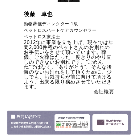
後藤 卓也
動物葬儀ディレクター 1級
ペットロスハートケアカウンセラー
ペットロス療法士
2012年に事業を立ち上げ、現在では年
間2,000件程のペットさんのお別れの
お手伝いをさせて頂いています。葬
儀、ご火葬はたった一度きりのやり直
しのできないお別れです。”ごめん
ね”ではなく、”ありがとう”、そんな後
悔のないお別れをして頂くために、少
しでも、お気持ちが前に向けて頂ける
よう、出来る限り務めさせていただき
ます。
会社概要