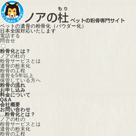
ペットの遺骨の粉骨化（パウダー化）
日本全国対応いたします
電話する
問合せ
粉骨化とは？
ノアの杜の
粉骨サービスとは
遺骨の粉末化
粉骨の工程
遺骨を5年以上
保管している方へ
粉骨の流れ
お申し込み
料金について
Q&A
会社概要
お問い合わせ
粉骨化とは？
ノアの杜の
粉骨サービスとは
遺骨の粉末化
粉骨の工程